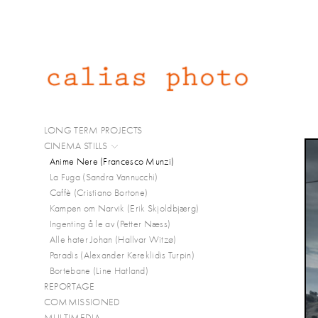
LONG TERM PROJECTS
CINEMA STILLS
Anime Nere (Francesco Munzi)
La Fuga (Sandra Vannucchi)
Caffè (Cristiano Bortone)
Kampen om Narvik (Erik Skjoldbjærg)
Ingenting å le av (Petter Næss)
Alle hater Johan (Hallvar Witzø)
Paradis (Alexander Kereklidis Turpin)
Bortebane (Line Hatland)
REPORTAGE
COMMISSIONED
MULTIMEDIA