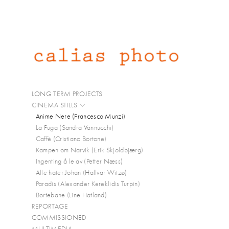
LONG TERM PROJECTS
CINEMA STILLS
Anime Nere (Francesco Munzi)
La Fuga (Sandra Vannucchi)
Caffè (Cristiano Bortone)
Kampen om Narvik (Erik Skjoldbjærg)
Ingenting å le av (Petter Næss)
Alle hater Johan (Hallvar Witzø)
Paradis (Alexander Kereklidis Turpin)
Bortebane (Line Hatland)
REPORTAGE
COMMISSIONED
MULTIMEDIA