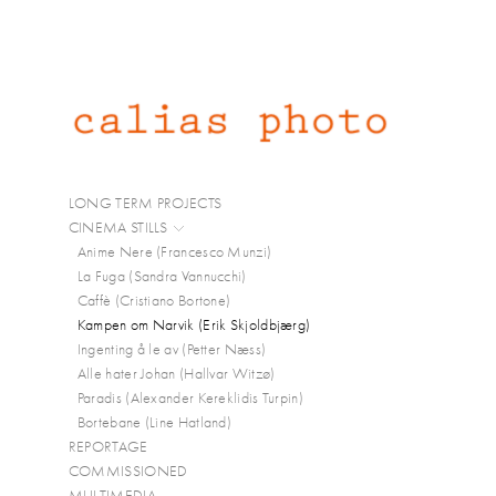
LONG TERM PROJECTS
CINEMA STILLS
Anime Nere (Francesco Munzi)
La Fuga (Sandra Vannucchi)
Caffè (Cristiano Bortone)
Kampen om Narvik (Erik Skjoldbjærg)
Ingenting å le av (Petter Næss)
Alle hater Johan (Hallvar Witzø)
Paradis (Alexander Kereklidis Turpin)
Bortebane (Line Hatland)
REPORTAGE
COMMISSIONED
MULTIMEDIA